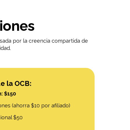
ciones
lsada por la creencia compartida de
idad.
e la OCB:
n: $150
iones (ahorra $10 por afiliado)
ional $50