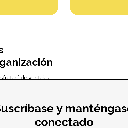
s
ganización
sfrutará de ventajas
a los miembros
n:
tas de empleo.
Suscríbase y manténgas
ran cantidad de
conectado
anual de CHW de