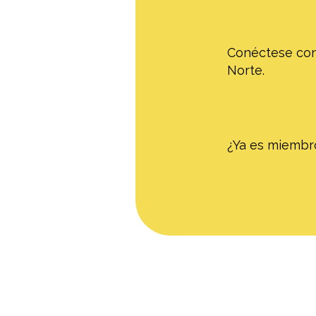
Conéctese con
Norte.
¿Ya es miemb