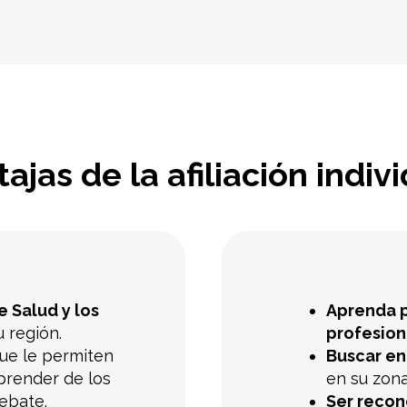
ajas de la afiliación indiv
 Salud y los
Aprenda p
 región.
profesion
ue le permiten
Buscar en
prender de los
en su zona
ebate.
Ser reco