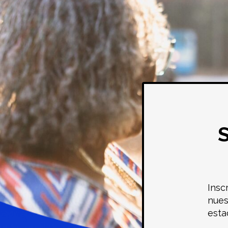
Insc
nues
esta