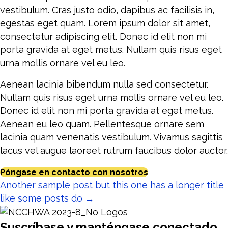
vestibulum. Cras justo odio, dapibus ac facilisis in,
egestas eget quam. Lorem ipsum dolor sit amet,
consectetur adipiscing elit. Donec id elit non mi
porta gravida at eget metus. Nullam quis risus eget
urna mollis ornare vel eu leo.
Aenean lacinia bibendum nulla sed consectetur.
Nullam quis risus eget urna mollis ornare vel eu leo.
Donec id elit non mi porta gravida at eget metus.
Aenean eu leo quam. Pellentesque ornare sem
lacinia quam venenatis vestibulum. Vivamus sagittis
lacus vel augue laoreet rutrum faucibus dolor auctor.
Póngase en contacto con nosotros
Posts
Another sample post but this one has a longer title
like some posts do →
navigation
Suscríbase y manténgase conectado